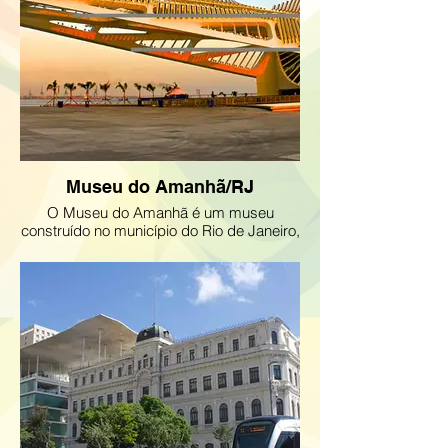
Museu do Amanhã/RJ
O Museu do Amanhã é um museu
construído no município do Rio de Janeiro,
no Brasil.
O prédio, projeto do arquiteto espanhol
Santiago Calatrava, foi erguido ao lado da
Praça Mauá, na zona portuária (mais
precisamente no Píer Mauá). Sua
construção teve o apoio da Fundação
Roberto Marinho. O edifício foi inaugurado
em 17 de dezembro de 2015 e recebeu
cerca de 25 mil visitantes em seu primeiro
fim de semana de funcionamento.
O antigo píer desativado passou a abrigar
uma construção pós-moderna, orgânica e